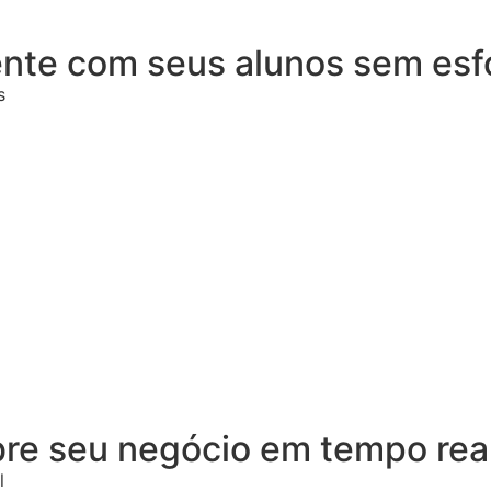
te com seus alunos sem esf
s
bre seu negócio em tempo rea
l