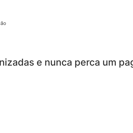
ção
anizadas e nunca perca um p